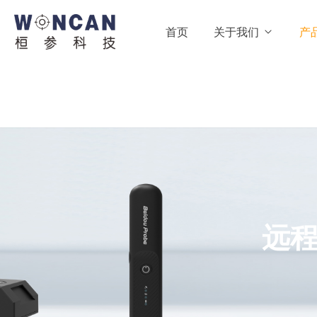
首页
关于我们
产
远