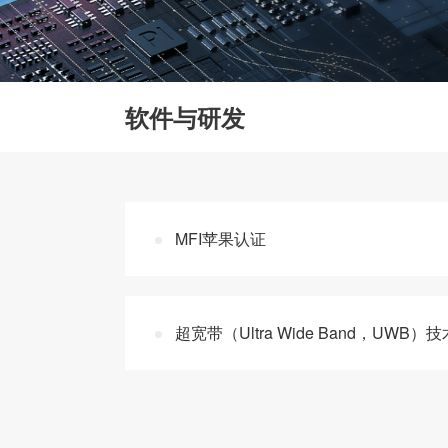
软件与研发
MFI苹果认证
超宽带（Ultra Wide Band，UWB）技